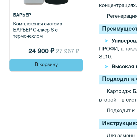
концентрациях
БАРЬЕР
Регенерация
Комплексная система
Преимущест
БАРЬЕР Силкер S с
термочехлом
Универса
ПРОФИ, а также
24 900 ₽
27 967 ₽
SL10.
В корзину
Высокая 
Подходит к 
Картридж Б
второй – в си
Подходит к 
Инструкция
Для замены 