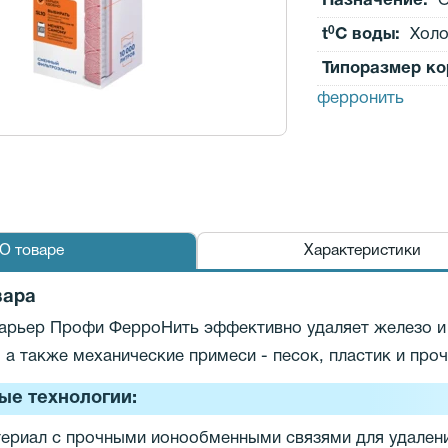
Назначение:
О
0
t
C воды:
Холо
Типоразмер ко
ферронить
О товаре
Характеристики
вара
арьер Профи ФерроНить эффективно удаляет железо и
 а также механические примеси - песок, пластик и проч
ые технологии:
ериал с прочными ионообменными связями для удалени