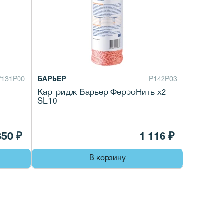
Р131Р00
БАРЬЕР
Р142Р03
Картридж Барьер ФерроНить x2
SL10
350 ₽
1 116 ₽
В корзину