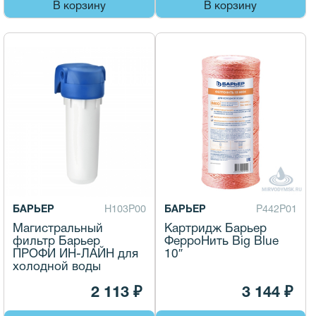
В корзину
В корзину
БАРЬЕР
Н103Р00
БАРЬЕР
Р442Р01
Магистральный
Картридж Барьер
фильтр Барьер
ФерроНить Big Blue
ПРОФИ ИН-ЛАЙН для
10″
холодной воды
2 113 ₽
3 144 ₽