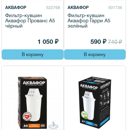
АКВАФОР
522768
АКВАФОР
501736
Фильтр-кувшин
Фильтр-кувшин
Аквафор Прованс А5
Аквафор Гарри А5
чёрный
зелёный
1 050 ₽
590 ₽
740 ₽
В корзину
В корзину