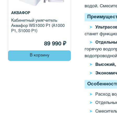
водой. Смесите
АКВАФОР
Преимущест
Кабинетный умягчитель
Аквафор WS1000 P1 (A1000
Ультрасо
P1, S1000 P1)
станет функци
Отдельны
89 990 ₽
горячую водоп
В корзину
водопроводной
Высокий,
Экономич
Особенност
Расход во
Отдельные
Смеситель