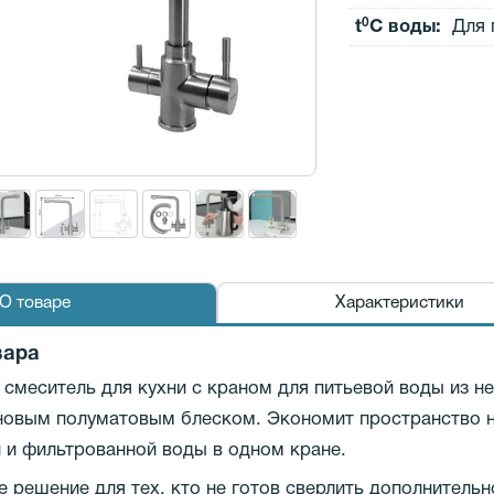
0
t
C воды:
Для 
О товаре
Характеристики
вара
смеситель для кухни с краном для питьевой воды из 
новым полуматовым блеском. Экономит пространство н
 и фильтрованной воды в одном кране.
 решение для тех, кто не готов сверлить дополнитель