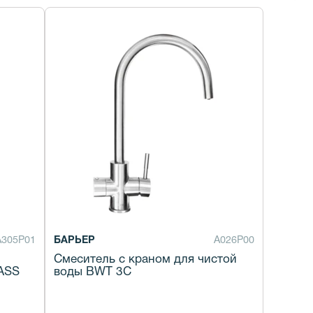
А305Р01
БАРЬЕР
А026Р00
Смеситель с краном для чистой
АSS
воды BWT 3C