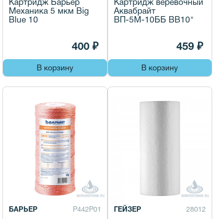
Картридж Барьер
Картридж веревочный
Механика 5 мкм Big
Аквабрайт
Blue 10
ВП-5М-10ББ ВВ10"
400 ₽
459 ₽
В корзину
В корзину
БАРЬЕР
Р442Р01
ГЕЙЗЕР
28012