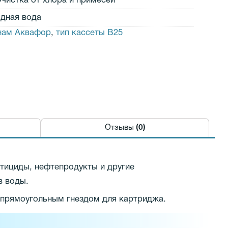
чистка от хлора и примесей
дная вода
нам Аквафор
,
тип кассеты В25
Отзывы
(0)
стициды, нефтепродукты и другие
в воды.
 прямоугольным гнездом для картриджа.