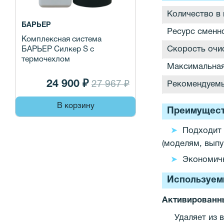
Количество в 
БАРЬЕР
Ресурс сменн
Комплексная система
Скорость очи
БАРЬЕР Силкер S с
термочехлом
Максимальная
24 900 ₽
27 967 ₽
Рекомендуемы
В корзину
Преимущест
Подходит 
(моделям, выпу
Экономичн
Используем
Активированн
Удаляет из 