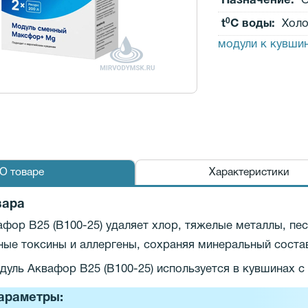
Назначение:
О
0
t
C воды:
Холо
модули к кувши
О товаре
Характеристики
вара
фор В25 (B100-25) удаляет хлор, тяжелые металлы, пе
ые токсины и аллергены, сохраняя минеральный соста
уль Аквафор B25 (B100-25) используется в кувшинах с
араметры: