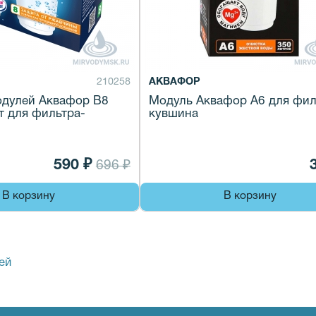
210258
АКВАФОР
одулей Аквафор В8
Модуль Аквафор A6 для фил
шт для фильтра-
кувшина
590 ₽
696 ₽
В корзину
В корзину
ей